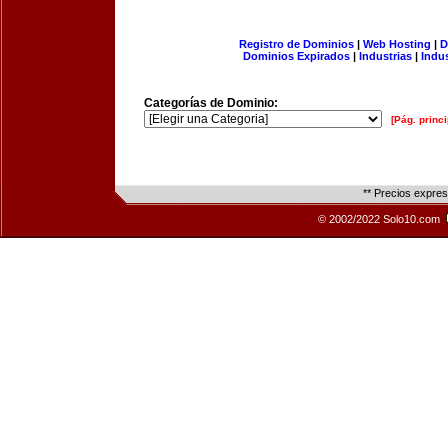
Registro de Dominios
|
Web Hosting
|
D
Dominios Expirados
|
Industrias
|
Indu
Categorías de Dominio:
[Pág. princi
** Precios expre
© 2002/2022 Solo10.com