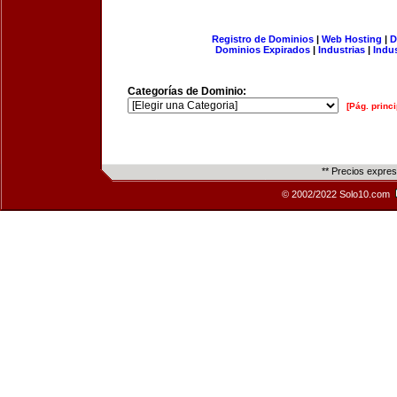
Registro de Dominios
|
Web Hosting
|
D
Dominios Expirados
|
Industrias
|
Indu
Categorías de Dominio:
[Pág. princi
** Precios expre
© 2002/2022 Solo10.com