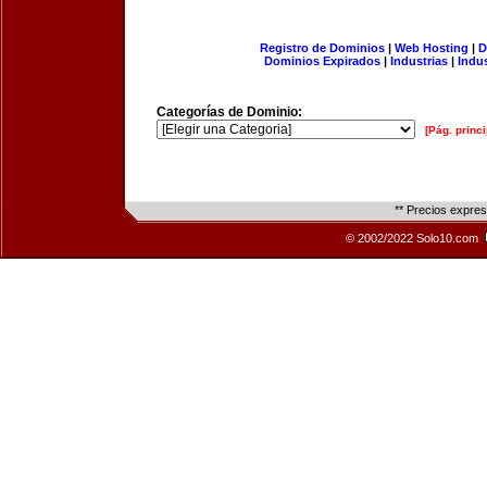
Registro de Dominios
|
Web Hosting
|
D
Dominios Expirados
|
Industrias
|
Indu
Categorías de Dominio:
[Pág. princi
** Precios expre
© 2002/2022 Solo10.com