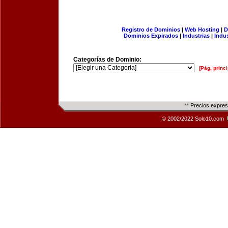
Registro de Dominios
|
Web Hosting
|
D
Dominios Expirados
|
Industrias
|
Indu
Categorías de Dominio:
[Pág. princi
** Precios expre
© 2002/2022 Solo10.com