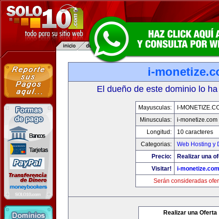
i-monetize.
El dueño de este dominio lo ha
Mayusculas:
I-MONETIZE.C
Minusculas:
i-monetize.com
Longitud:
10 caracteres
Categorias:
Web Hosting y 
Precio:
Realizar una of
Visitar!
i-monetize.co
Serán consideradas ofer
Realizar una Oferta