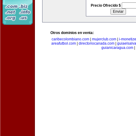
Precio Ofrecido $
Otros dominios en venta:
caribecolombiano.com
|
mujerclub.com
|
i-monetiz
areafutbol.com
|
directoriocanada.com
|
guiaelsalv
guianicaragua.com
|