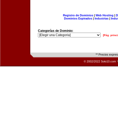
Registro de Dominios
|
Web Hosting
|
D
Dominios Expirados
|
Industrias
|
Indu
Categorías de Dominio:
[Pág. princi
** Precios expre
© 2002/2022 Solo10.com