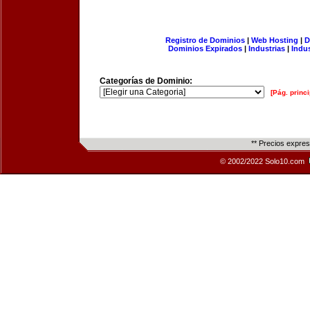
Registro de Dominios
|
Web Hosting
|
D
Dominios Expirados
|
Industrias
|
Indu
Categorías de Dominio:
[Pág. princi
** Precios expre
© 2002/2022 Solo10.com