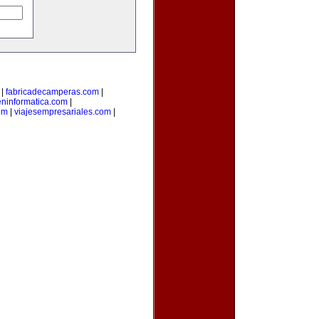
|
fabricadecamperas.com
|
eninformatica.com
|
om
|
viajesempresariales.com
|