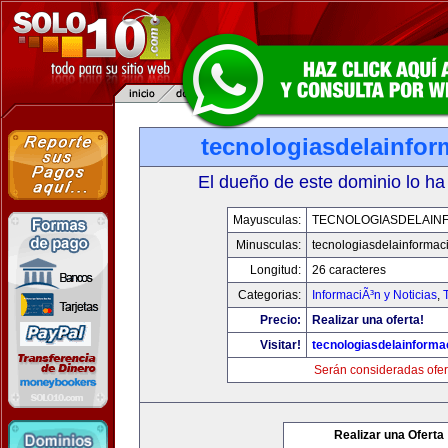
tecnologiasdelainfo
El dueño de este dominio lo ha
Mayusculas:
TECNOLOGIASDELAIN
Minusculas:
tecnologiasdelainformac
Longitud:
26 caracteres
Categorias:
InformaciÃ³n y Noticias
,
Precio:
Realizar una oferta!
Visitar!
tecnologiasdelainforma
Serán consideradas ofer
Realizar una Oferta