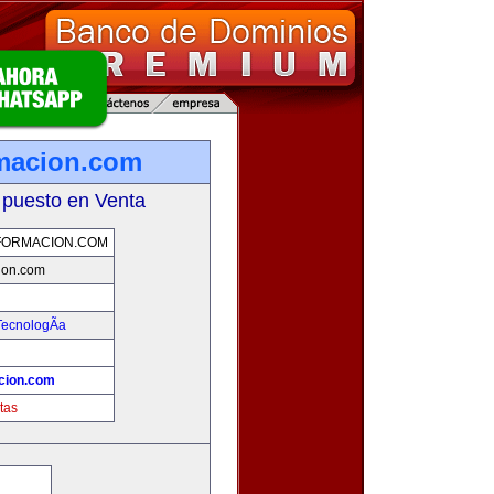
rmacion.com
 puesto en Venta
FORMACION.COM
ion.com
TecnologÃ­a
cion.com
tas