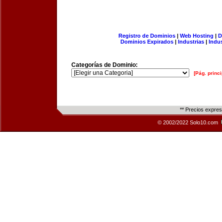
Registro de Dominios
|
Web Hosting
|
D
Dominios Expirados
|
Industrias
|
Indu
Categorías de Dominio:
[Pág. princi
** Precios expre
© 2002/2022 Solo10.com